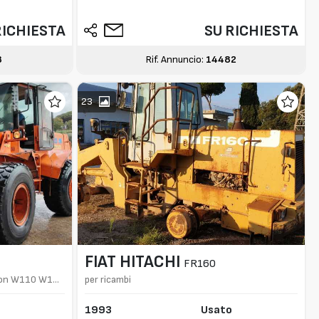
RICHIESTA
SU RICHIESTA
8
Rif. Annuncio:
14482
23
FIAT HITACHI
FR160
 con W110 W130
per ricambi
1993
Usato