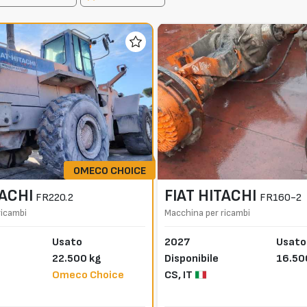
OMECO CHOICE
TACHI
FIAT HITACHI
FR220.2
FR160-2
ricambi
Macchina per ricambi
Usato
2027
Usato
22.500 kg
Disponibile
16.50
Omeco Choice
CS,
IT