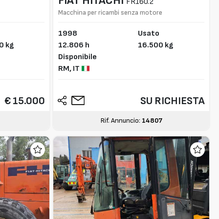
FIAT HITACHI
FR160.2
Macchina per ricambi senza motore
1998
Usato
0 kg
12.806 h
16.500 kg
Disponibile
RM,
IT
€ 15.000
SU RICHIESTA
Rif. Annuncio:
14807