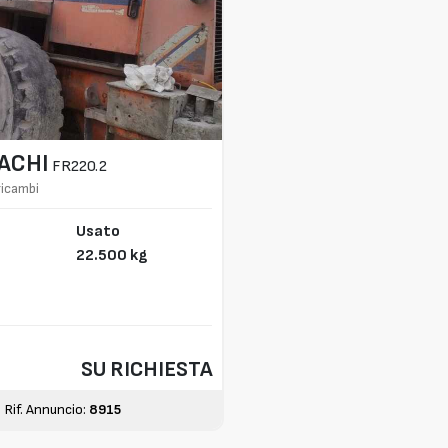
TACHI
FR220.2
ricambi
Usato
22.500 kg
SU RICHIESTA
Rif. Annuncio:
8915