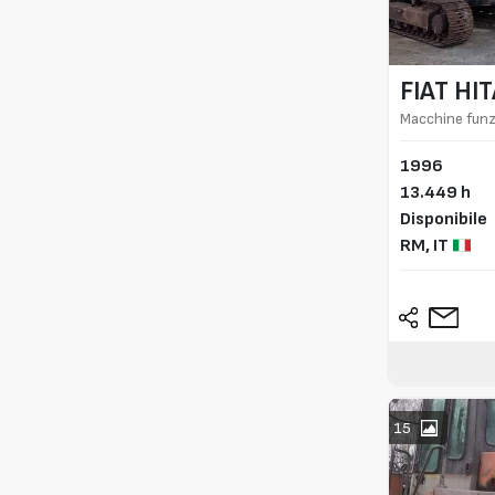
FIAT HI
Macchine funz
1996
13.449 h
Disponibile
RM,
IT
15