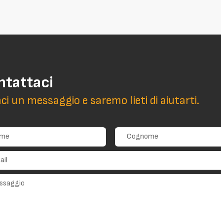
ntattaci
aci un messaggio e saremo lieti di aiutarti.