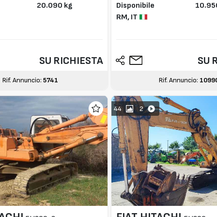
20.090 kg
Disponibile
10.95
RM,
IT
SU RICHIESTA
SU 
Rif. Annuncio:
5741
Rif. Annuncio:
1099
44
2