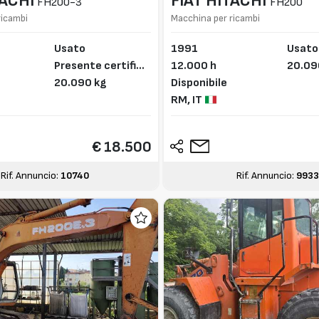
TACHI
FIAT HITACHI
FH200-3
FH200
ricambi
Macchina per ricambi
Usato
1991
Usato
Presente certifica
12.000 h
20.09
to CE
20.090 kg
Disponibile
RM,
IT
€ 18.500
Rif. Annuncio:
10740
Rif. Annuncio:
9933