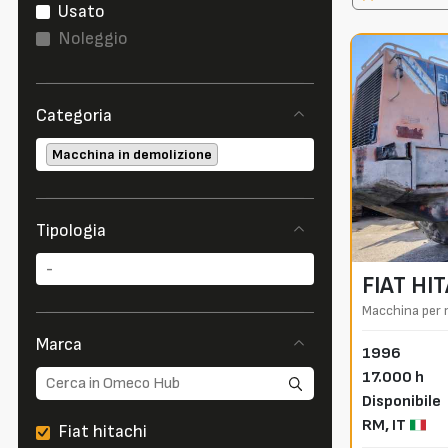
Usato
Noleggio
Categoria
Macchina in demolizione
Tipologia
FIAT HI
Macchina per 
Marca
1996
17.000 h
Disponibile
RM,
IT
Fiat hitachi