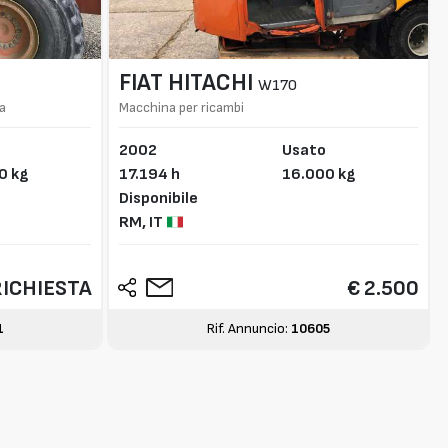
FIAT HITACHI
W170
ma
Macchina per ricambi
2002
Usato
0 kg
17.194 h
16.000 kg
Disponibile
RM,
IT
RICHIESTA
€ 2.500
1
Rif. Annuncio:
10605