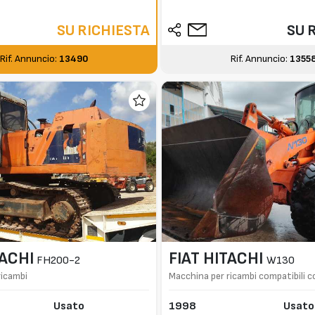
SU RICHIESTA
SU 
Rif. Annuncio:
13490
Rif. Annuncio:
1355
TACHI
FIAT HITACHI
FH200-2
W130
ricambi
Macchina per ricambi compatibili
W130PL W90
Usato
1998
Usato