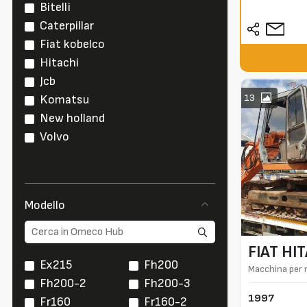
Bitelli
Caterpillar
Fiat kobelco
Hitachi
Jcb
13
Komatsu
New holland
Volvo
Modello
FIAT HI
Ex215
Fh200
Macchina per 
Fh200-2
Fh200-3
1997
Fr160
Fr160-2