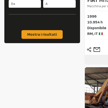
FIAT HI
Macchina per 
1996
10.954 h
Disponibile
RM,
IT
Mostra i risultati