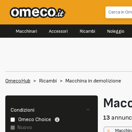
Macchinari
Accessori
Ricambi
Noleggio
OmecoHub
>
Ricambi
>
Macchina in demolizione
Macc
Condizioni
13
annunci 
Omeco Choice
Nuovo
Macchina