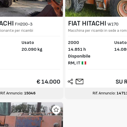
TACHI
FIAT HITACHI
FH200-3
W170
ionante per ricambi
Macchina per ricambi in sede a ro
Usato
2000
Usato
20.090 kg
14.851 h
14.08
Disponibile
RM,
IT
€ 14.000
SU 
Rif. Annuncio:
15046
Rif. Annuncio:
1471