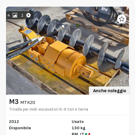
4
1
Anche noleggio
M3
MTK20
Trivella per midi-escavatori 6-9 ton e terne
2012
Usato
Disponibile
130 kg
RM,
IT