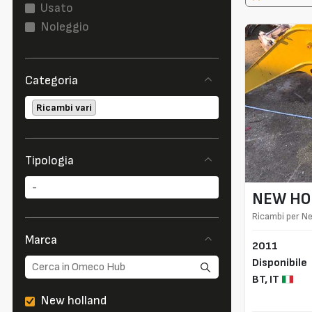
Usato
Noleggio
Categoria
Ricambi vari
Tipologia
NEW HO
Ricambi per N
Marca
2011
Disponibile
BT,
IT
New holland