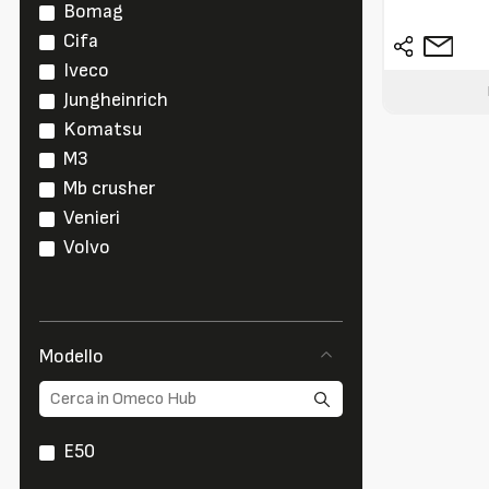
Bomag
Cifa
Iveco
Jungheinrich
Komatsu
M3
Mb crusher
Venieri
Volvo
Modello
E50