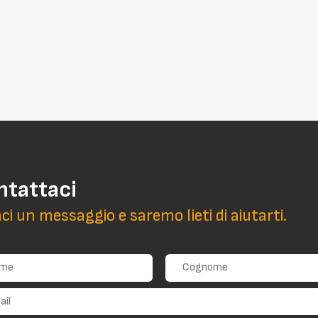
ntattaci
aci un messaggio e saremo lieti di aiutarti.