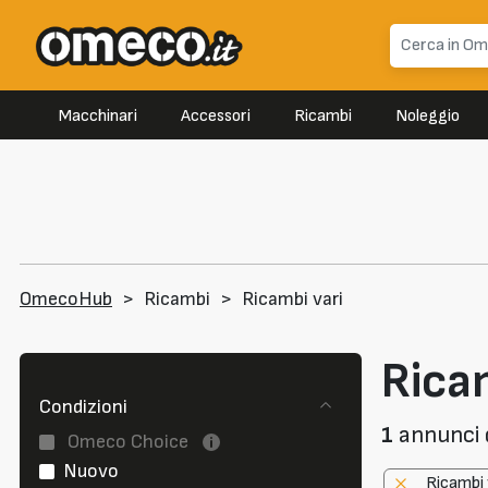
Macchinari
Accessori
Ricambi
Noleggio
OmecoHub
>
Ricambi
>
Ricambi vari
Ricam
Condizioni
1
annunci d
Omeco Choice
Nuovo
Ricambi 