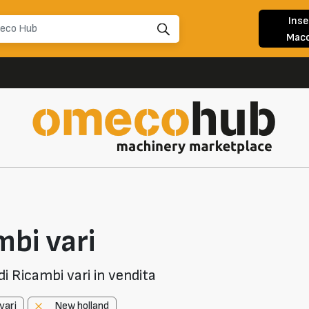
Inse
Macc
bi vari
i Ricambi vari in vendita
vari
New holland