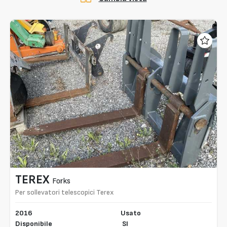
TEREX
Forks
Per sollevatori telescopici Terex
2016
Usato
Disponibile
SI