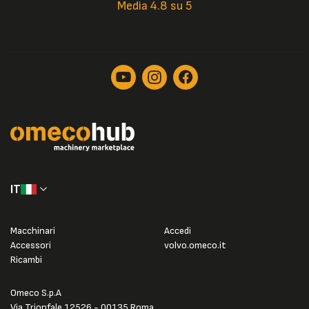
Media 4.8 su 5
IT
Macchinari
Accedi
Accessori
volvo.omeco.it
Ricambi
Omeco S.p.A
Via Trionfale 12526 - 00135 Roma