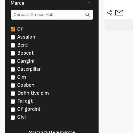
Marca
Gf
Assaloni
Berti
Bobcat
Cangini
Caterpillar
Clm
Cosben
Definitive clm
Fai cgt
Gf gordini
Giyi
Mostra tutte le marche