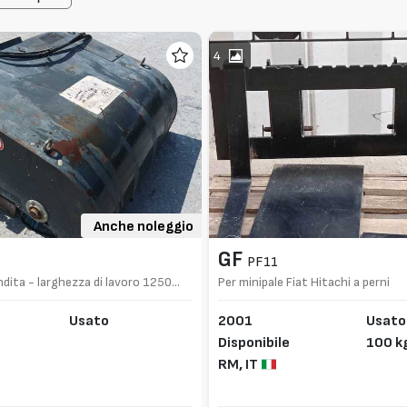
4
Anche noleggio
GF
PF11
dita - larghezza di lavoro 1250
Per minipale Fiat Hitachi a perni
Usato
2001
Usato
Disponibile
100 k
RM,
IT