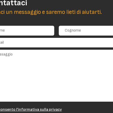
ntattaci
aci un messaggio e saremo lieti di aiutarti.
onsento l'informativa sulla privacy