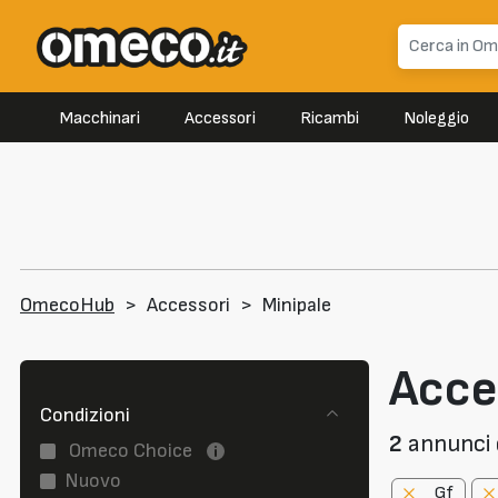
Macchinari
Accessori
Ricambi
Noleggio
OmecoHub
>
Accessori
>
Minipale
Acce
Condizioni
2
annunci d
Omeco Choice
Nuovo
Gf