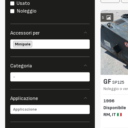
Usato
Noleggio
5
Accessori per
Minipale
Categoria
GF
SP125
Noleggio o ven
mm
Applicazione
1996
Disponibile
RM,
IT