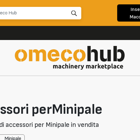
Inse
Macc
ssori perMinipale
i accessori per Minipale in vendita
Minipale