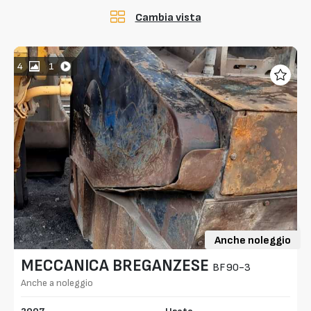
Cambia vista
4
1
Anche noleggio
MECCANICA BREGANZESE
BF90-3
Anche a noleggio