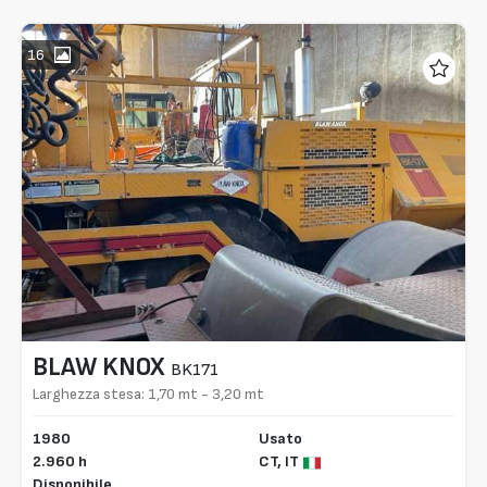
16
BLAW KNOX
BK171
Larghezza stesa: 1,70 mt - 3,20 mt
1980
Usato
2.960 h
CT,
IT
Disponibile