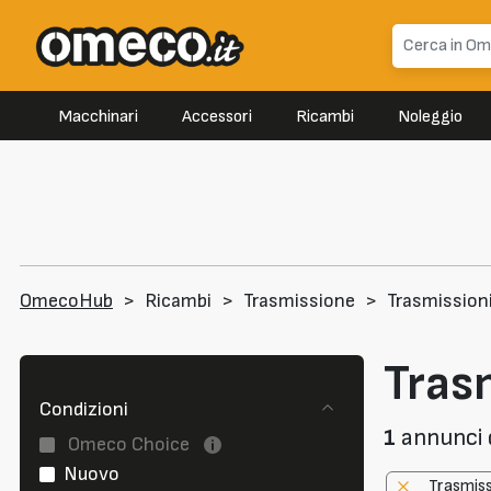
Macchinari
Accessori
Ricambi
Noleggio
OmecoHub
>
Ricambi
>
Trasmissione
>
Trasmission
Tras
Condizioni
1
annunci d
Omeco Choice
Nuovo
Trasmis