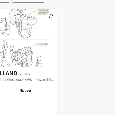
LLAND
B110B
, CAMBIO; ASSY, 4WD - Powershift
or B110B
Nuovo