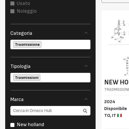
Usato
Noleggio
Categoria
Trasmissione
Tipologia
Trasmissioni
NEW HO
TRASMISSIONE
- 2WS; Only f
Marca
2024
Disponibile
TO,
IT
New holland