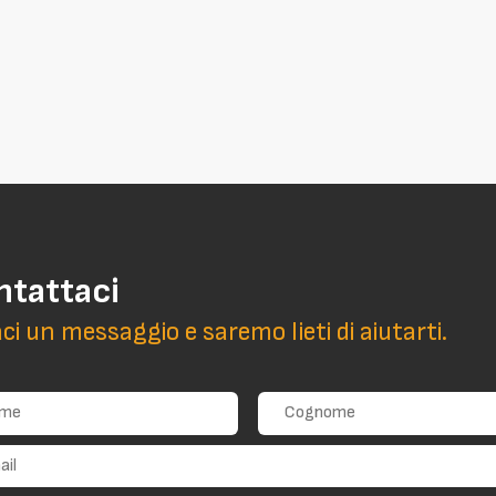
ntattaci
aci un messaggio e saremo lieti di aiutarti.