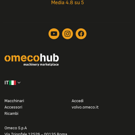
Media 4.8 su 5
IT
Macchinari
Accedi
Accessori
volvo.omeco.it
Ricambi
Omeco S.p.A
Via Trionfale 12526 - 00135 Roma