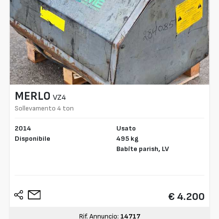
MERLO
VZ4
Sollevamento 4 ton
2014
Usato
Disponibile
495 kg
Babīte parish,
LV
€ 4.200
Rif. Annuncio:
14717