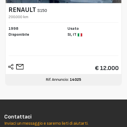
RENAULT
S150
200.000 km
1998
Usato
Disponibile
SI,
IT
€ 12.000
Rif. Annuncio:
14025
Contattaci
Inviaci un messaggio e saremo lieti di aiutarti.