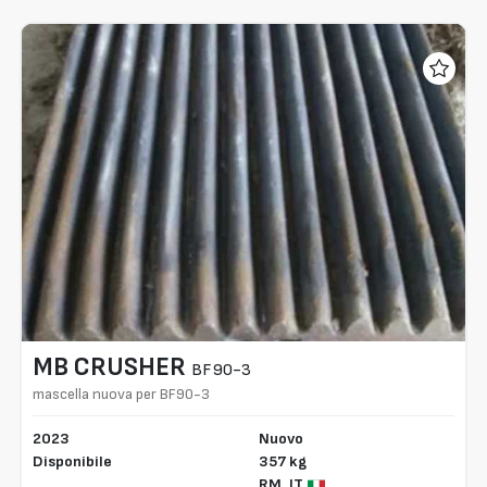
MB CRUSHER
BF90-3
mascella nuova per BF90-3
2023
Nuovo
Disponibile
357 kg
RM,
IT