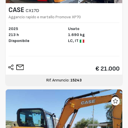
CASE
CX17D
Aggancio rapido e martello Promove XP70
2025
Usato
213 h
1.690 kg
Disponibile
LC,
IT
€ 21.000
Rif. Annuncio:
15243