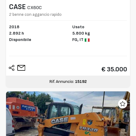
CASE
CX60C
2 benne con aggancio rapido
2018
Usato
2.892 h
5.800 kg
Disponibile
FG,
IT
€ 35.000
Rif. Annuncio:
15192