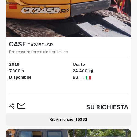
CASE
CX245D-SR
Processore forestale non icluso
2019
Usato
7.300 h
24.400 kg
Disponibile
BG,
IT
SU RICHIESTA
Rif. Annuncio:
15381