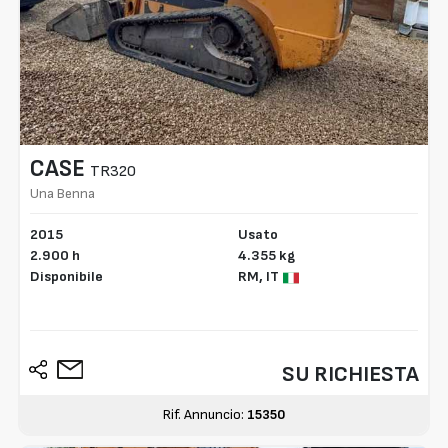
CASE
TR320
Una Benna
2015
Usato
2.900 h
4.355 kg
Disponibile
RM,
IT
SU RICHIESTA
Rif. Annuncio:
15350