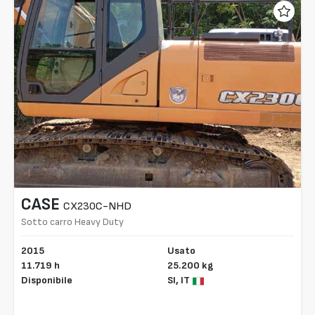
CASE
CX230C-NHD
Sotto carro Heavy Duty
2015
Usato
11.719 h
25.200 kg
Disponibile
SI,
IT