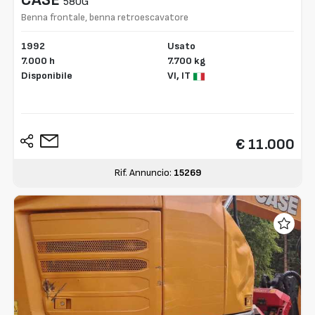
580G
Benna frontale, benna retroescavatore
1992
Usato
7.000 h
7.700 kg
Disponibile
VI,
IT
€ 11.000
Rif. Annuncio:
15269