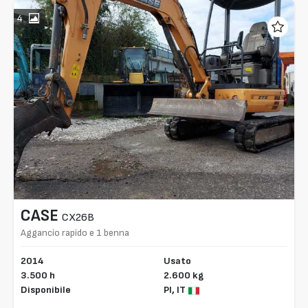
4
CASE
CX26B
Aggancio rapido e 1 benna
2014
Usato
3.500 h
2.600 kg
Disponibile
PI,
IT