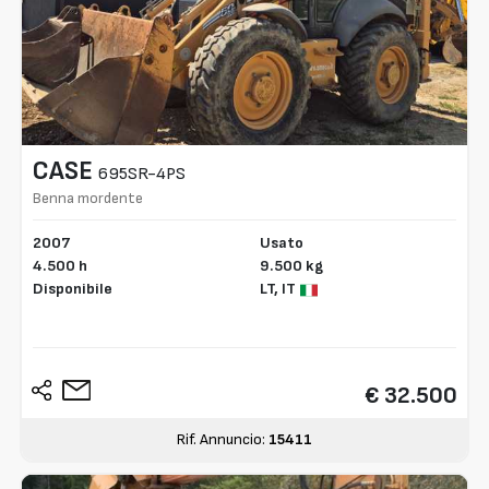
CASE
695SR-4PS
Benna mordente
2007
Usato
4.500 h
9.500 kg
Disponibile
LT,
IT
€ 32.500
Rif. Annuncio:
15411