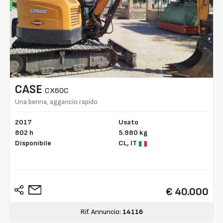
CASE
CX60C
Una benna, aggancio rapido
2017
Usato
802 h
5.980 kg
Disponibile
CL,
IT
€ 40.000
Rif. Annuncio:
14116