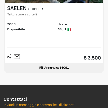
SAELEN
CHIPPER
Trituratore a coltelli
2006
Usato
Disponibile
AG,
IT
€ 3.500
Rif. Annuncio:
15091
Contattaci
Inviaci un messaggio e saremo lieti di aiutarti.