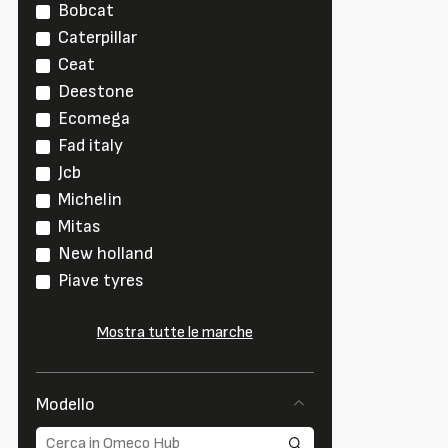
Bobcat
Caterpillar
Ceat
Deestone
Ecomega
Fad italy
Jcb
Michelin
Mitas
New holland
Piave tyres
Mostra tutte le marche
Modello