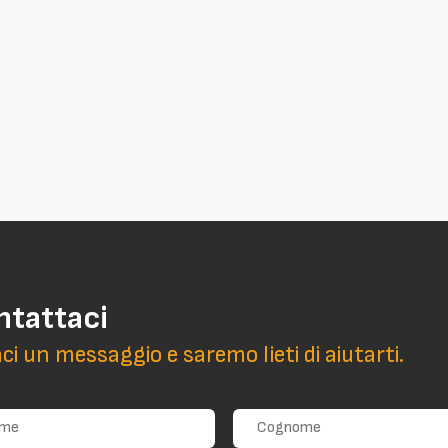
ntattaci
aci un messaggio e saremo lieti di aiutarti.