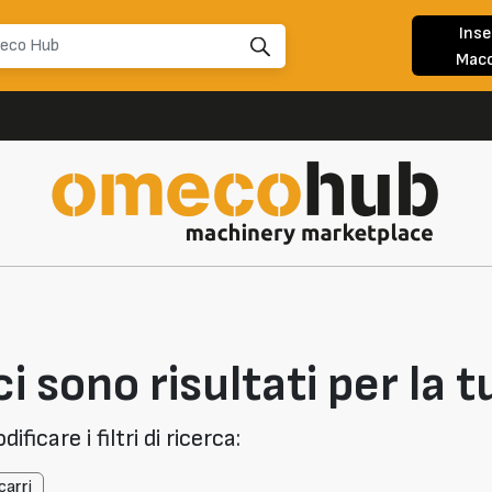
Inse
Macc
i sono risultati per la t
ficare i filtri di ricerca:
carri