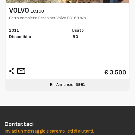
VOLVO
EC160
Carro completo Berco per Volvo EC160 s/n
8821053
2011
Usato
Disponibile
RO
€ 3.500
Rif. Annuncio:
8991
Contattaci
Inviaci un messaggio e saremo lieti di aiutarti.