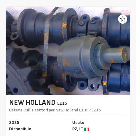
NEW HOLLAND
E215
Catene Rulli e settori per New Holland E195 / E215
/ E245
2025
Usato
Disponibile
PZ,
IT