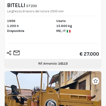
BITELLI
ST200
Larghezza di lavoro del rotore 2000 mm
1996
Usato
1.200 h
15.600 kg
Disponibile
ME,
IT
€ 27.000
Rif. Annuncio:
10113