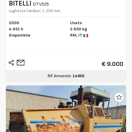
BITELLI
DTV325
Laghezza tamburi: 1.200 mm
2000
Usato
4.951 h
2.650 kg
Disponibile
RM,
IT
€ 9.000
Rif. Annuncio:
14902