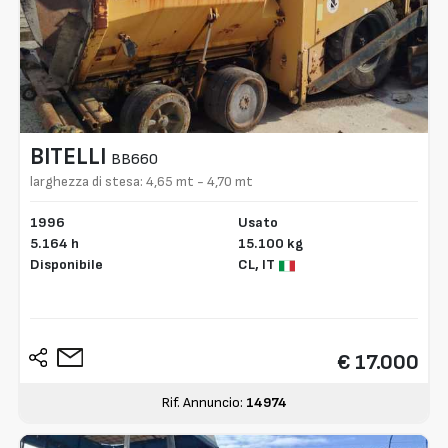
BITELLI
BB660
larghezza di stesa: 4,65 mt - 4,70 mt
1996
Usato
5.164 h
15.100 kg
Disponibile
CL,
IT
€ 17.000
Rif. Annuncio:
14974