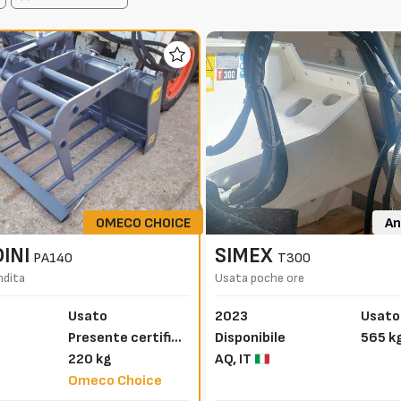
OMECO CHOICE
An
INI
SIMEX
PA140
T300
ndita
Usata poche ore
Usato
2023
Usato
Presente certifica
Disponibile
565 k
to CE
220 kg
AQ,
IT
Omeco Choice