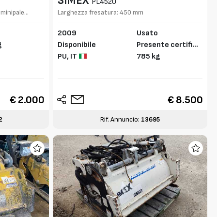
SIMEX
PL4520
 minipale
Larghezza fresatura: 450 mm
2009
Usato
g
Disponibile
Presente certifica
PU,
IT
to CE
785 kg
€ 2.000
€ 8.500
2
Rif. Annuncio:
13695