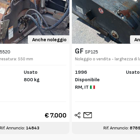
Anche noleggio
An
GF
5520
SP125
Fresatura: 550 mm
Noleggio o vendita - larghezza di
mm
Usato
1996
Usato
800 kg
Disponibile
RM,
IT
€ 7.000
Rif. Annuncio:
14843
Rif. Annuncio:
878