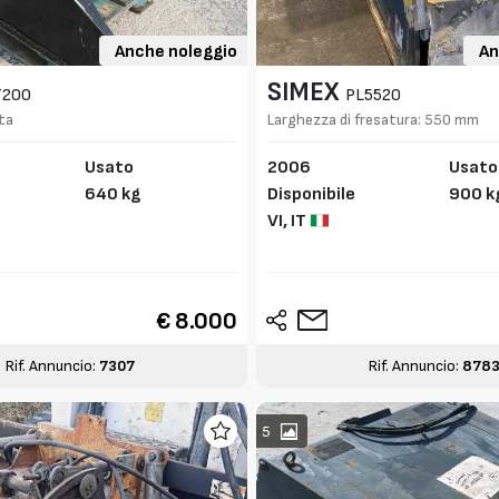
Anche noleggio
An
SIMEX
T200
PL5520
ta
Larghezza di fresatura: 550 mm
Usato
2006
Usato
640 kg
Disponibile
900 k
VI,
IT
€ 8.000
Rif. Annuncio:
7307
Rif. Annuncio:
878
5