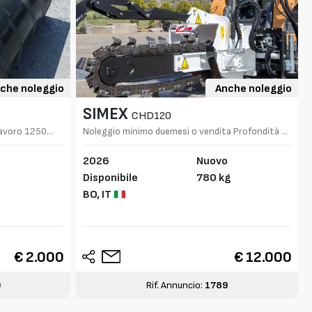
che noleggio
Anche noleggio
SIMEX
CHD120
 lavoro 1250
Noleggio minimo duemesi o vendita Profondità di
scavo 0-120 cm
2026
Nuovo
Disponibile
780 kg
BO,
IT
€ 2.000
€ 12.000
9
Rif. Annuncio:
1789