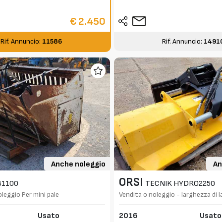
€ 2.450
Rif. Annuncio:
11586
Rif. Annuncio:
1491
Anche noleggio
An
ORSI
B1100
TECNIK HYDRO2250
oleggio Per mini pale
Vendita o noleggio - larghezza di
Usato
2016
Usato