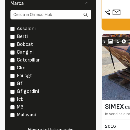
Marca
Assaloni
Berti
9
1
Bobcat
Cangini
Caterpillar
Clm
Fai cgt
Gf
Gf gordini
Jcb
SIMEX
M3
C
In vendita o n
Malavasi
2016
Mostra tutte le marche