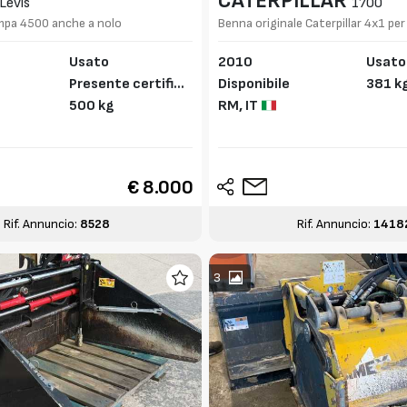
CATERPILLAR
Levis
1700
mpa 4500 anche a nolo
Benna originale Caterpillar 4x1 per
Modello CAT 154-5008
Usato
2010
Usato
Presente certifica
Disponibile
381 k
to CE
500 kg
RM,
IT
€ 8.000
Rif. Annuncio:
8528
Rif. Annuncio:
1418
3