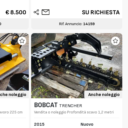
€ 8.500
SU RICHIESTA
0
Rif. Annuncio:
14159
che noleggio
Anche noleggio
BOBCAT
TRENCHER
 lavoro 225 cm
Vendita o noleggio Profondità scavo 1,2 metri
2015
Nuovo