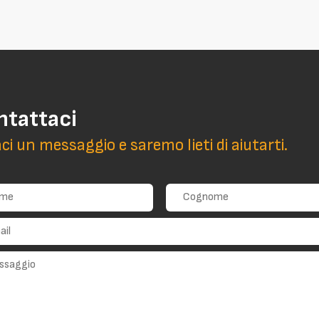
ntattaci
aci un messaggio e saremo lieti di aiutarti.