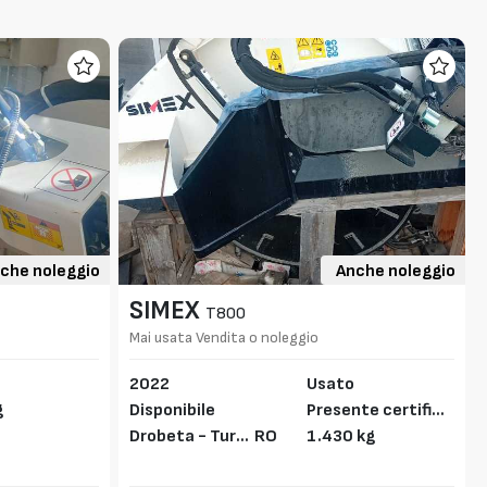
che noleggio
Anche noleggio
SIMEX
T800
Mai usata Vendita o noleggio
2022
Usato
g
Disponibile
Presente certifica
Drobeta - Turn
RO
to CE
1.430 kg
u Severin,