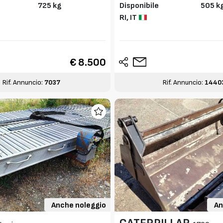
725 kg
Disponibile
505 k
RI,
IT
€ 8.500
Rif. Annuncio:
7037
Rif. Annuncio:
1440
Anche noleggio
An