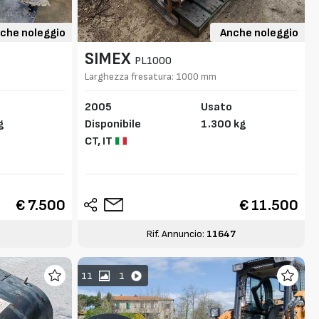
che noleggio
Anche noleggio
SIMEX
PL1000
Larghezza fresatura: 1000 mm
2005
Usato
g
Disponibile
1.300 kg
CT,
IT
€ 7.500
€ 11.500
3
Rif. Annuncio:
11647
11
1