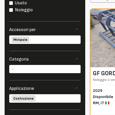
Usato
Noleggio
Accessori per
Minipale
Categoria
GF GORD
Noleggio o ve
Applicazione
2025
Disponibile
Costruzione
RM,
IT