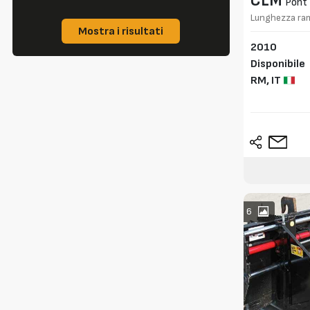
CLM
Pont 
Lunghezza ra
Mostra i risultati
2010
Disponibile
RM,
IT
6