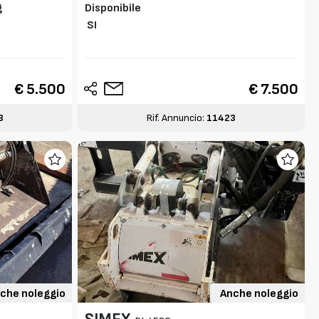
g
Disponibile
SI
€ 5.500
€ 7.500
3
Rif. Annuncio:
11423
che noleggio
Anche noleggio