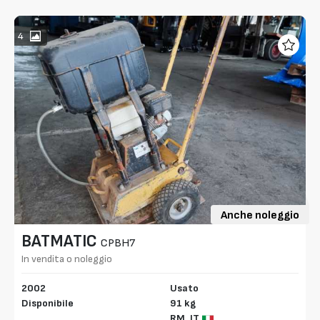
4
Anche noleggio
BATMATIC
CPBH7
In vendita o noleggio
2002
Usato
Disponibile
91 kg
RM,
IT