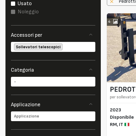
Pedrotti
Usato
Noleggio
4
Accessori per
Sollevatori telescopici
Categoria
PEDROT
per sollevato
Applicazione
2023
Disponibile
RM,
IT