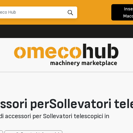
Inse
Macc
sori perSollevatori tel
i accessori per Sollevatori telescopici in