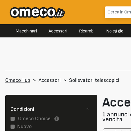
Macchinari
Accessori
Ricambi
Noleggio
OmecoHub
>
Accessori
>
Sollevatori telescopici
Acces
Condizioni
1
annunci d
Omeco Choice
vendita
Nuovo