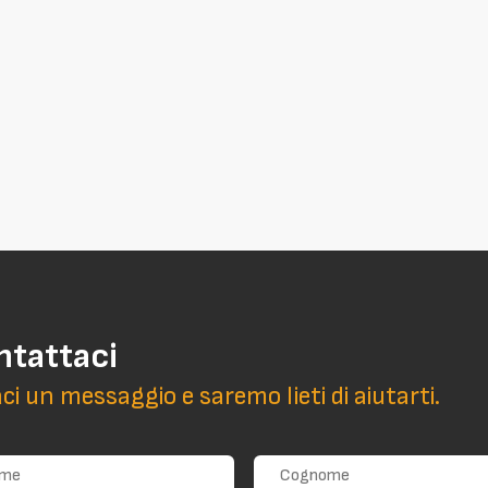
ntattaci
aci un messaggio e saremo lieti di aiutarti.