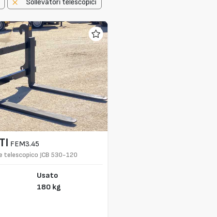
Sollevatori telescopici
TI
FEM3.45
re telescopico JCB 530-120
Usato
180 kg