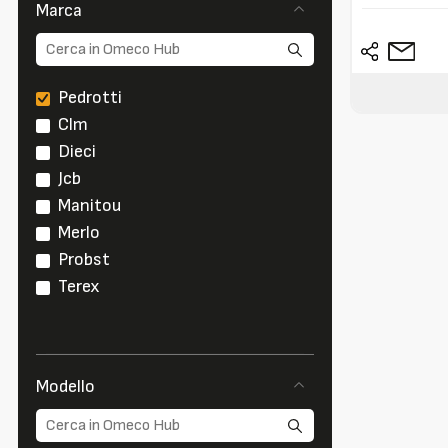
Marca
Pedrotti
Clm
Dieci
Jcb
Manitou
Merlo
Probst
Terex
Modello