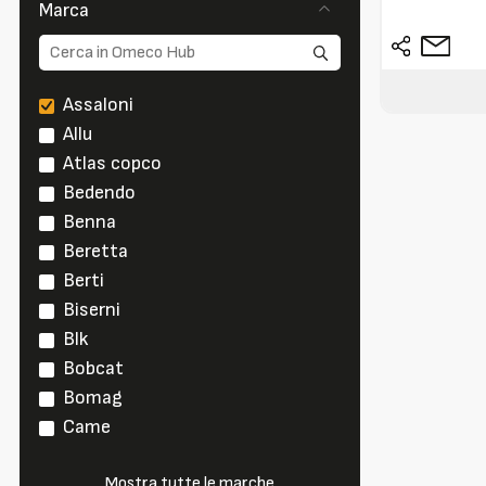
Marca
Assaloni
Allu
Atlas copco
Bedendo
Benna
Beretta
Berti
Biserni
Blk
Bobcat
Bomag
Came
Mostra tutte le marche