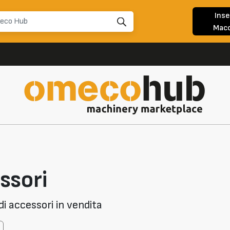
Inse
Macc
ssori
i accessori in vendita