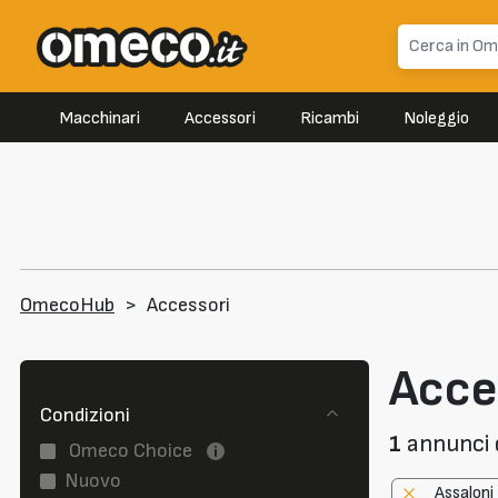
Macchinari
Accessori
Ricambi
Noleggio
OmecoHub
>
Accessori
Acce
Condizioni
1
annunci d
Omeco Choice
Nuovo
Assaloni