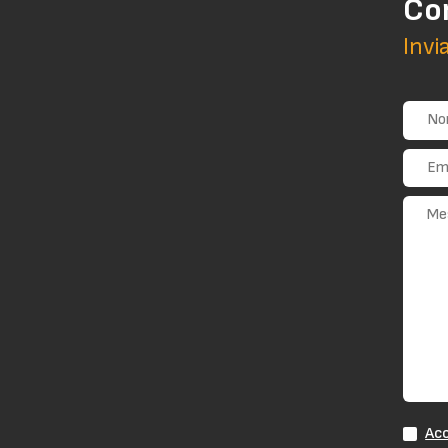
Co
Invi
Acc