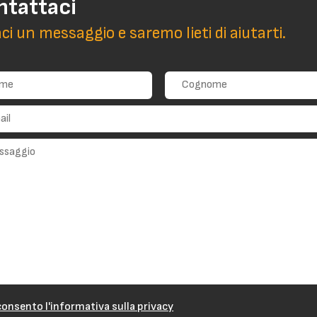
ntattaci
aci un messaggio e saremo lieti di aiutarti.
onsento l'informativa sulla privacy