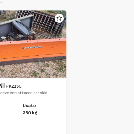
NI
PK2150
eve con attacco per skid
Usato
350 kg