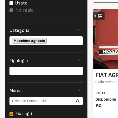
Usato
Noleggio
3
Categoria
Macchine agricole
Tipologia
FIAT AG
Radio comand
Marca
2001
Disponibile
RO
Fiat agri