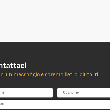
ntattaci
aci un messaggio e saremo lieti di aiutarti.