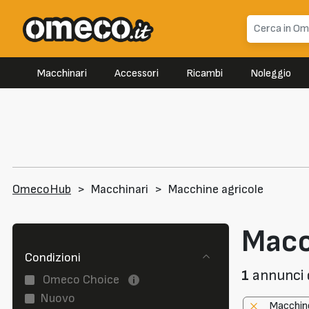
Macchinari
Accessori
Ricambi
Noleggio
OmecoHub
>
Macchinari
>
Macchine agricole
Macc
Condizioni
1
annunci d
Omeco Choice
Nuovo
Macchine