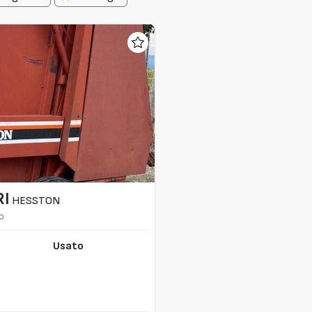
RI
HESSTON
o
Usato