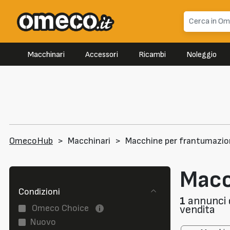
Macchinari
Accessori
Ricambi
Noleggio
OmecoHub
>
Macchinari
>
Macchine per frantumazio
Macc
Condizioni
1
annunci 
Omeco Choice
vendita
Nuovo