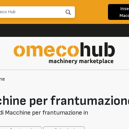
Inse
Macc
ne
hine per frantumazion
di Macchine per frantumazione in