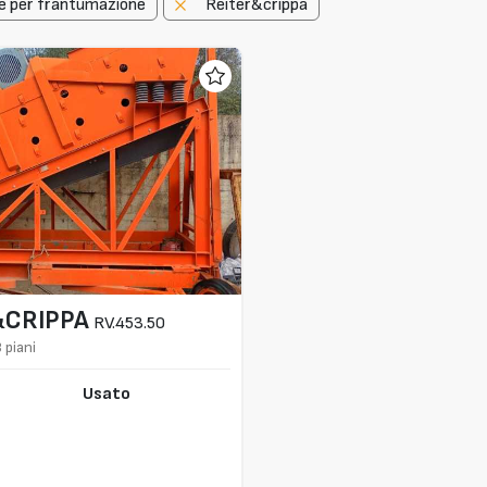
e per frantumazione
Reiter&crippa
&CRIPPA
RV.453.50
 piani
Usato