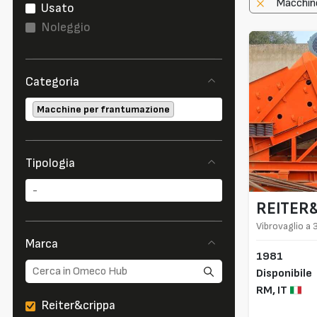
Macchin
Usato
Noleggio
Categoria
Macchine per frantumazione
Tipologia
REITER
Vibrovaglio a 3
Marca
1981
Disponibile
RM,
IT
Reiter&crippa