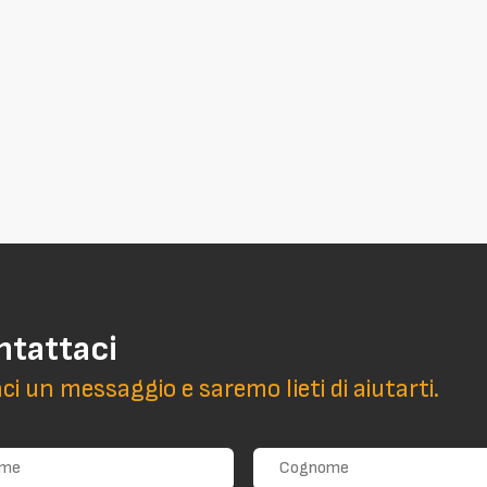
ntattaci
aci un messaggio e saremo lieti di aiutarti.