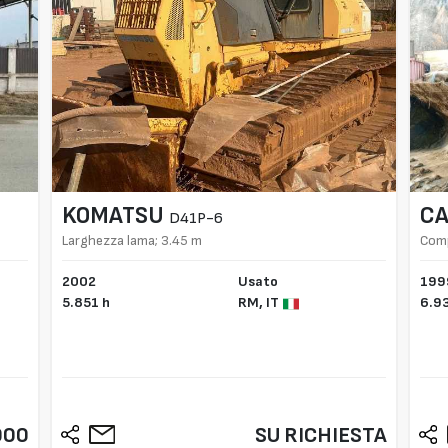
KOMATSU
CA
D41P-6
Larghezza lama; 3.45 m
Comp
2002
Usato
199
5.851 h
RM,
IT
6.9
000
SU RICHIESTA