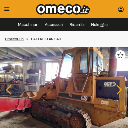
Macchinari
Accessori
Ricambi
Noleggio
OmecoHub
>
CATERPILLAR 943