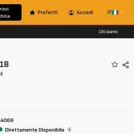
risci
Preferiti
Accedi
IT
hina
Chi siamo
1B
kg
14069
Direttamente Disponibile