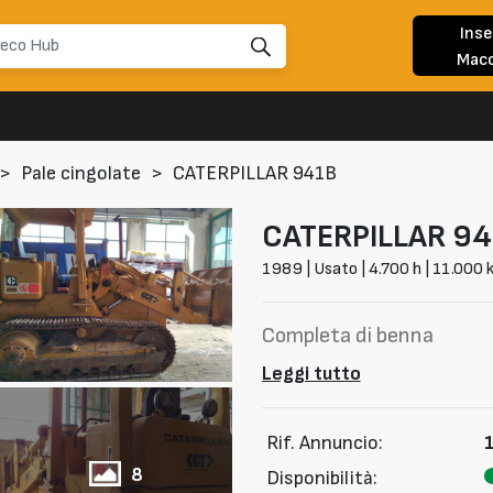
Inse
Macc
>
Pale cingolate
>
CATERPILLAR 941B
CATERPILLAR
94
1989 | Usato | 4.700 h | 11.000 
Completa di benna
Leggi tutto
Rif. Annuncio:
8
Disponibilità: