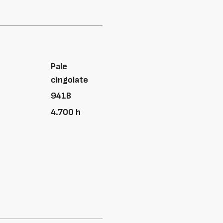
Pale
cingolate
941B
4.700 h