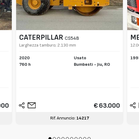
CATERPILLAR
M
CS54B
Larghezza tamburo; 2.130 mm
12.0
2020
Usato
199
760 h
Bumbesti - Jiu,
RO
000
€ 63.000
Rif. Annuncio:
14217