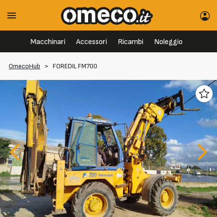
Macchinari
Accessori
Ricambi
Noleggio
OmecoHub
>
FOREDIL FM700