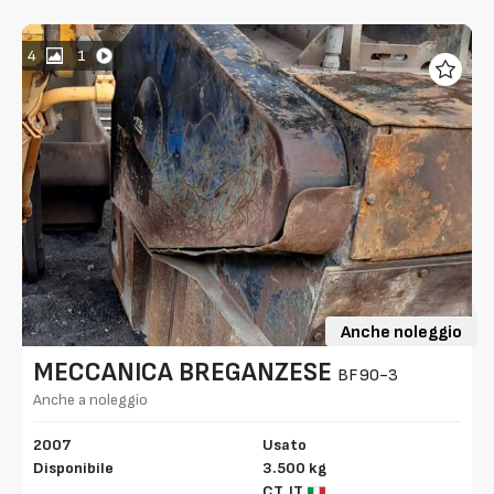
4
1
Anche noleggio
MECCANICA BREGANZESE
BF90-3
Anche a noleggio
2007
Usato
Disponibile
3.500 kg
CT,
IT