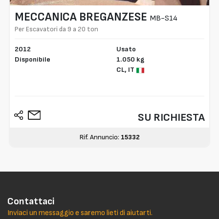
MECCANICA BREGANZESE
MB-S14
Per Escavatori da 9 a 20 ton
2012
Usato
Disponibile
1.050 kg
CL,
IT
SU RICHIESTA
Rif. Annuncio:
15332
Contattaci
Inviaci un messaggio e saremo lieti di aiutarti.