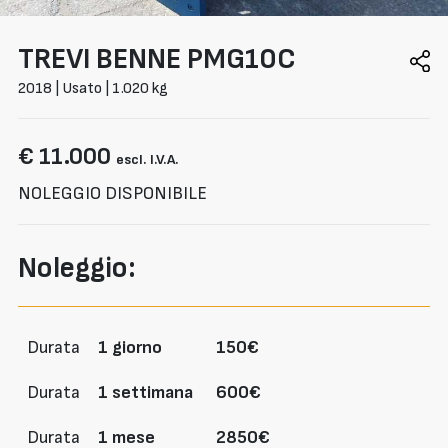
TREVI BENNE
PMG10C
2018 | Usato | 1.020 kg
€ 11.000
escl. I.V.A.
NOLEGGIO DISPONIBILE
Noleggio:
Durata
1 giorno
150€
Durata
1 settimana
600€
Durata
1 mese
2850€