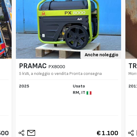
Anche noleggio
PRAMAC
TR
PX8000
5 kVA, a noleggio o vendita Pronta consegna
Mont
2025
Usato
201
RM,
IT
500
€ 1.100