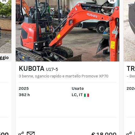
ggio
KUBOTA
TR
U17-5
3 benne, sgancio rapido e martello Promove XP70
- Be
2025
Usato
202
362 h
LC,
IT
500
€ 18.000