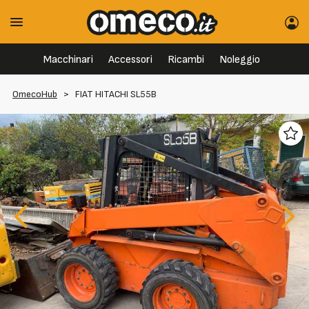
Macchinari
Accessori
Ricambi
Noleggio
OmecoHub
>
FIAT HITACHI SL55B