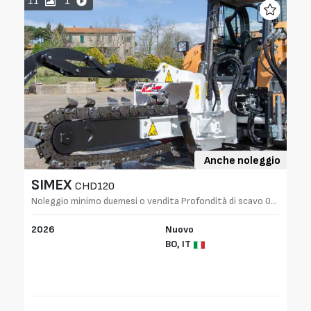
11
1
6
Anche noleggio
SIMEX
CHD120
Noleggio minimo duemesi o vendita Profondità di scavo 0-
A
120 cm
2026
Nuovo
2
BO,
IT