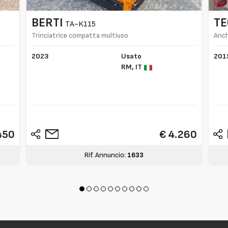
BERTI
T
TA-K115
Trinciatrice compatta multiuso
Anch
2023
Usato
201
RM,
IT
450
€ 4.260
Rif. Annuncio:
1633