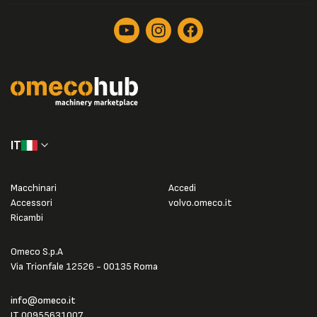
IT
Macchinari
Accedi
Accessori
volvo.omeco.it
Ricambi
Omeco S.p.A
Via Trionfale 12526 - 00135 Roma
info@omeco.it
IT 00955631007