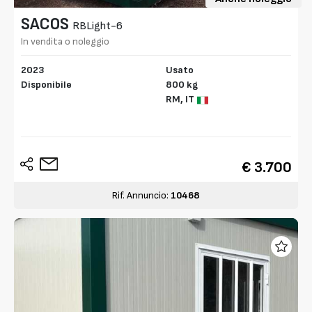
SACOS
RBLight-6
In vendita o noleggio
2023
Usato
Disponibile
800 kg
RM,
IT
€ 3.700
Rif. Annuncio:
10468