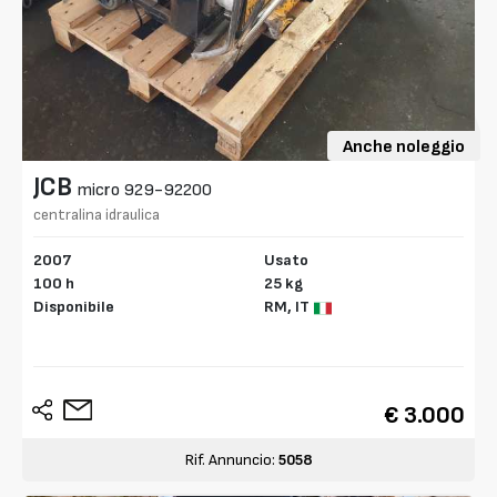
Anche noleggio
JCB
micro 929-92200
centralina idraulica
2007
Usato
100 h
25 kg
Disponibile
RM,
IT
€ 3.000
Rif. Annuncio:
5058