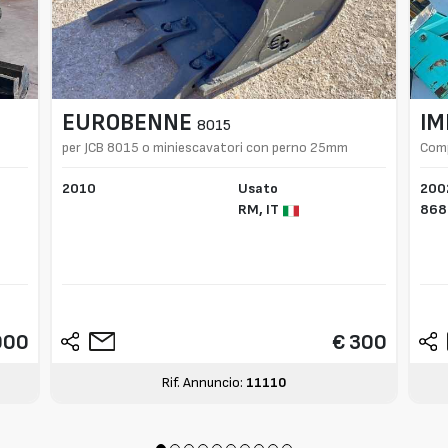
EUROBENNE
IM
8015
per JCB 8015 o miniescavatori con perno 25mm
Comp
2010
Usato
200
RM,
IT
868
000
€ 300
Rif. Annuncio:
11110