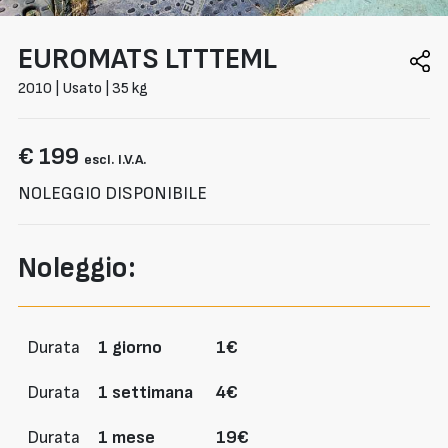
EUROMATS
LTTTEML
2010 | Usato | 35 kg
€ 199
escl. I.V.A.
NOLEGGIO DISPONIBILE
Noleggio:
Durata
1 giorno
1€
Durata
1 settimana
4€
Durata
1 mese
19€