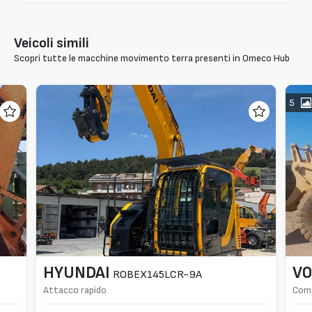
Veicoli simili
Scopri tutte le macchine movimento terra presenti in Omeco Hub
5
HYUNDAI
VO
ROBEX145LCR-9A
Attacco rapido
Comp