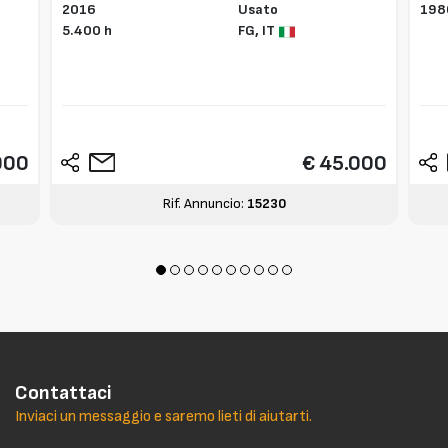
2016
Usato
198
5.400 h
FG,
IT
000
€ 45.000
Rif. Annuncio:
15230
Contattaci
Inviaci un messaggio e saremo lieti di aiutarti.