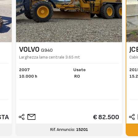
VOLVO
JC
G940
Larghezza lama centrale 3.65 mt
Cabi
2007
Usato
201
10.000 h
RO
15.2
STA
€ 82.500
Rif. Annuncio:
15201