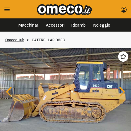
Macchinari
Accessori
Ricambi
Noleggio
OmecoHub
>
CATERPILLAR 963C