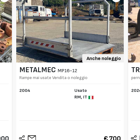
Anche noleggio
METALMEC
TR
MP16-12
Rampe mai usate Vendita o noleggio
pern
2004
Usato
202
RM,
IT
000
€ 700