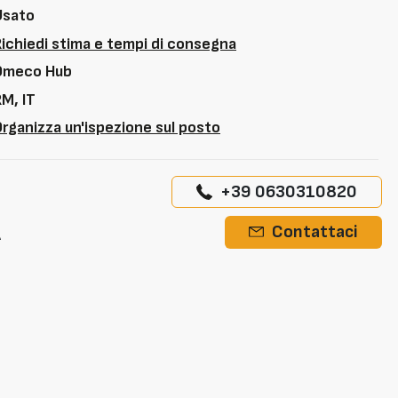
Usato
Richiedi stima e tempi di consegna
Omeco Hub
M, IT
rganizza un'ispezione sul posto
+39 0630310820
A
Contattaci