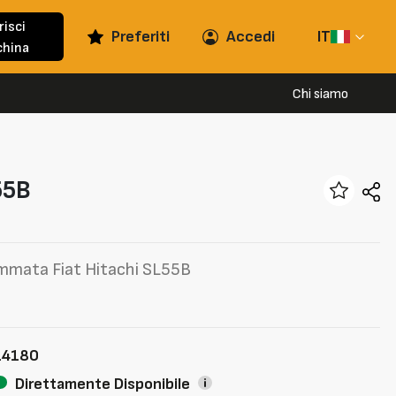
risci
Preferiti
Accedi
IT
hina
Chi siamo
55B
ommata Fiat Hitachi SL55B
14180
Direttamente Disponibile