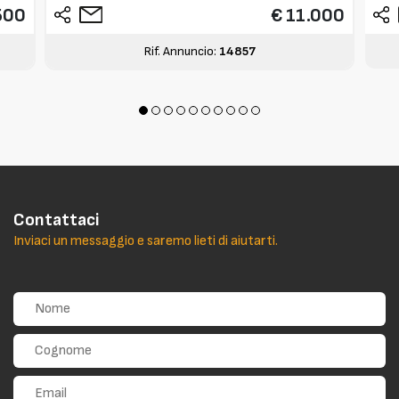
500
€ 11.000
Rif. Annuncio:
14857
Contattaci
Inviaci un messaggio e saremo lieti di aiutarti.