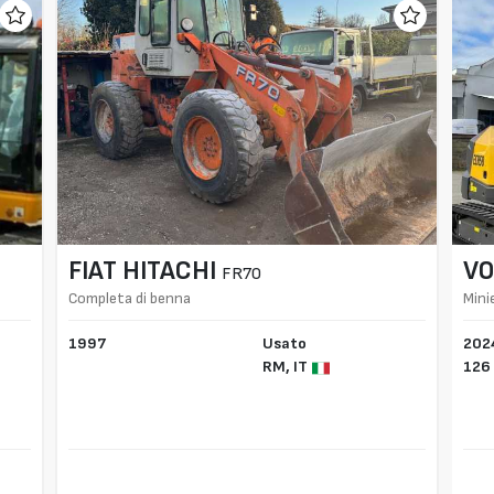
FIAT HITACHI
VO
FR70
Completa di benna
Mini
1997
Usato
202
RM,
IT
126