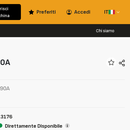
risci
Preferiti
Accedi
IT
hina
Chi siamo
0A
W90A
13176
Direttamente Disponibile