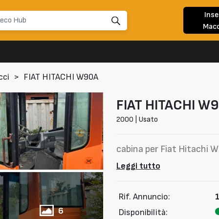
Inse
Macc
cci
>
FIAT HITACHI W90A
FIAT HITACHI
W9
2000 | Usato
cabina per Fiat Hitachi 
Leggi tutto
Rif. Annuncio:
6
Disponibilità: