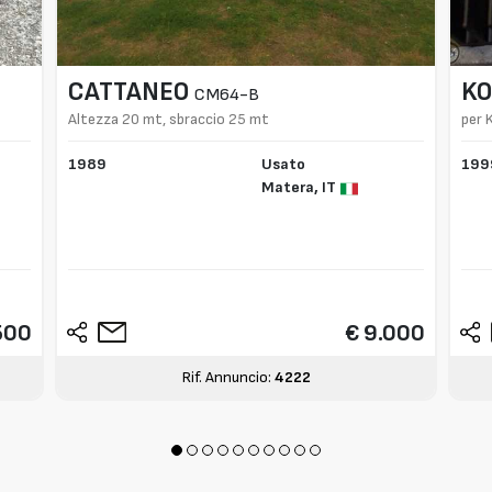
CATTANEO
K
CM64-B
Altezza 20 mt, sbraccio 25 mt
per
1989
Usato
199
Matera,
IT
500
€ 9.000
Rif. Annuncio:
4222