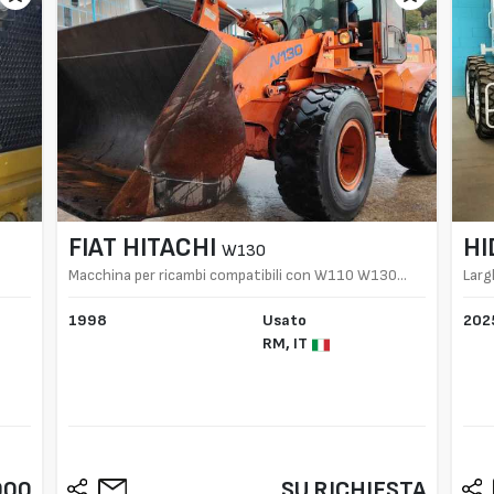
FIAT HITACHI
H
W130
Macchina per ricambi compatibili con W110 W130
Larg
W130PL W90
1998
Usato
202
RM,
IT
000
SU RICHIESTA