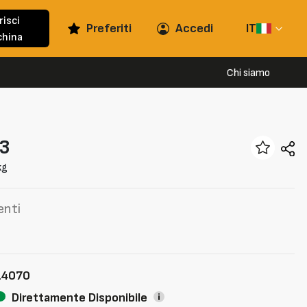
risci
Preferiti
Accedi
IT
hina
Chi siamo
3
kg
enti
14070
Direttamente Disponibile