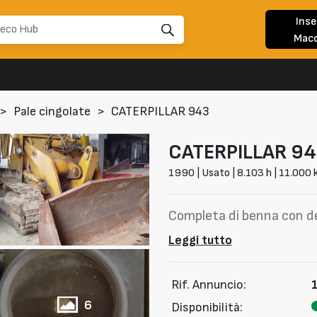
Inse
Macc
>
Pale cingolate
>
CATERPILLAR 943
CATERPILLAR
94
1990 | Usato | 8.103 h | 11.000 
Completa di benna con d
Leggi tutto
Rif. Annuncio:
6
Disponibilità: