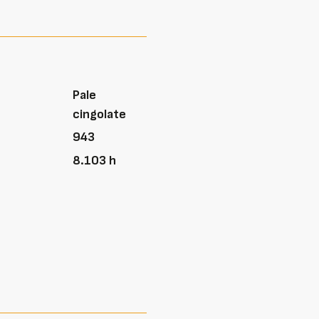
Pale
cingolate
943
8.103 h