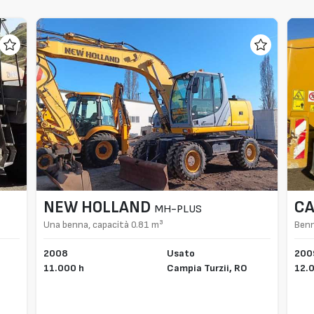
NEW HOLLAND
CA
MH-PLUS
Una benna, capacità 0.81 m³
Ben
2008
Usato
200
11.000 h
Campia Turzii,
RO
12.