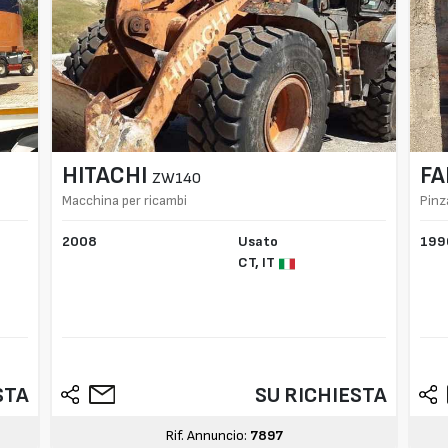
HITACHI
FA
ZW140
Macchina per ricambi
Pinz
2008
Usato
199
CT,
IT
STA
SU RICHIESTA
Rif. Annuncio:
7897