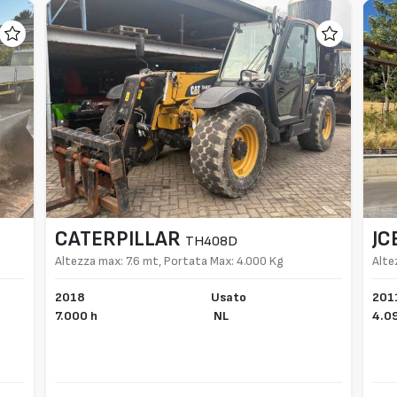
CATERPILLAR
JC
TH408D
Altezza max: 7.6 mt, Portata Max: 4.000 Kg
Alte
2018
Usato
201
7.000 h
NL
4.0