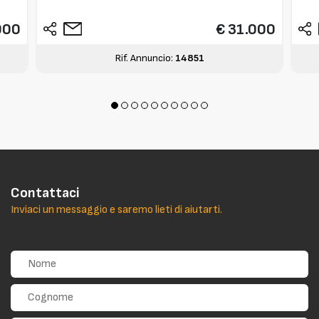
000
€ 31.000
Rif. Annuncio:
14851
Contattaci
Inviaci un messaggio e saremo lieti di aiutarti.