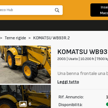
Inse
Macc
>
Terne rigide
>
KOMATSU WB93R.2
KOMATSU
WB93
2003 | Usato | 10.200 h | 7.500 k
Una benna frontale una 
Leggi tutto
Rif. Annuncio:
6
Disponibilità: