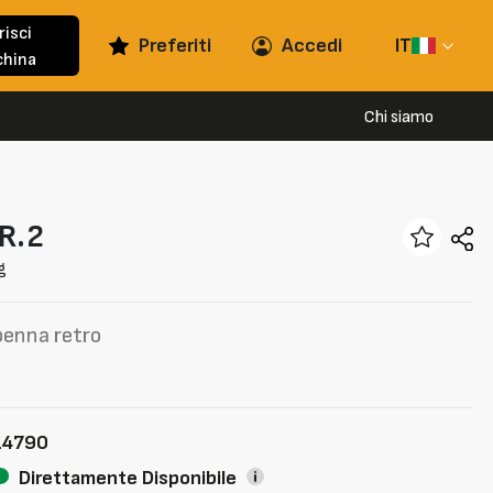
risci
Preferiti
Accedi
IT
hina
Chi siamo
R.2
g
benna retro
14790
Direttamente Disponibile