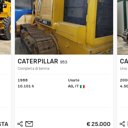
CATERPILLAR
CA
953
Completa di benna
Una
1988
Usato
200
10.101 h
AG,
IT
4.5
STA
€ 25.000