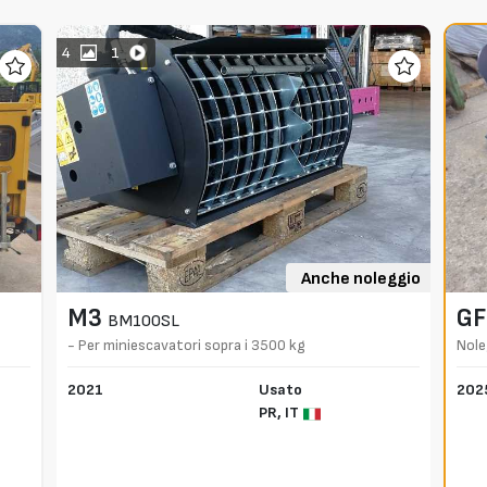
4
1
Anche noleggio
M3
GF
BM100SL
- Per miniescavatori sopra i 3500 kg
Nole
2021
Usato
202
PR,
IT