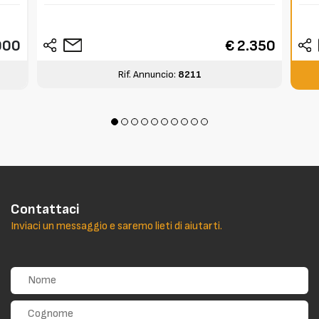
000
€ 2.350
Rif. Annuncio:
8211
Contattaci
Inviaci un messaggio e saremo lieti di aiutarti.