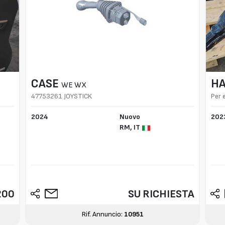
CASE
H
WE WX
47753261 JOYSTICK
Per 
2024
Nuovo
202
RM,
IT
200
SU RICHIESTA
Rif. Annuncio:
10951