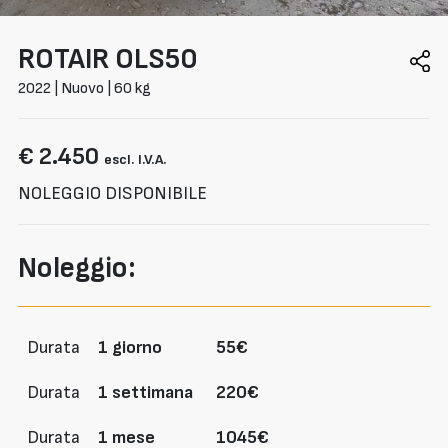
ROTAIR
OLS50
2022 | Nuovo | 60 kg
€ 2.450
escl. I.V.A.
NOLEGGIO DISPONIBILE
Noleggio:
Durata
1 giorno
55€
Durata
1 settimana
220€
Durata
1 mese
1045€