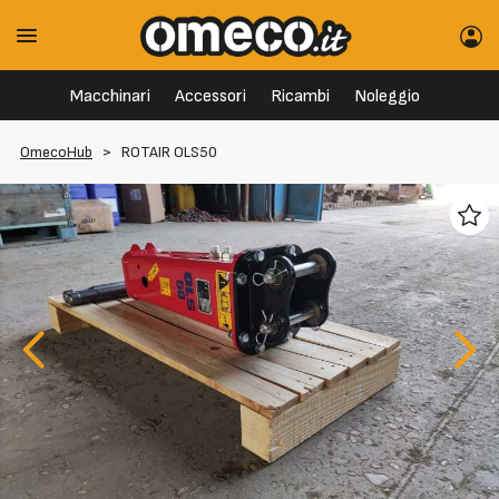
Macchinari
Accessori
Ricambi
Noleggio
OmecoHub
>
ROTAIR OLS50