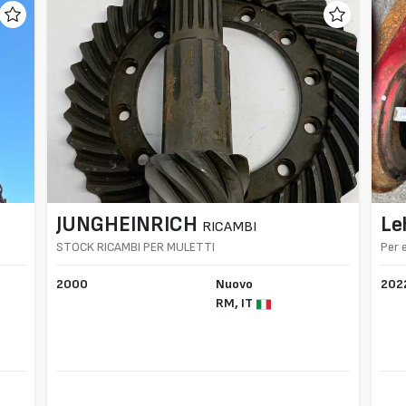
JUNGHEINRICH
Le
RICAMBI
STOCK RICAMBI PER MULETTI
Per 
2000
Nuovo
202
RM,
IT