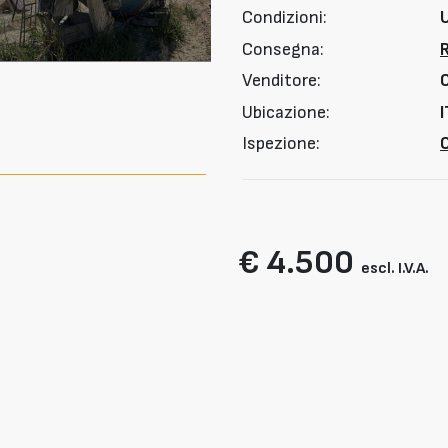
Condizioni:
Consegna:
Venditore:
Ubicazione:
I
Ispezione:
O
€ 4.500
escl. I.V.A.