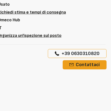
Usato
Richiedi stima e tempi di consegna
Omeco Hub
T
rganizza un'ispezione sul posto
+39 0630310820
Contattaci