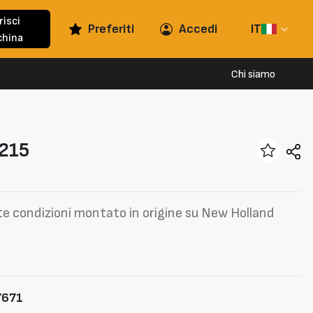
risci
Preferiti
Accedi
IT
hina
Chi siamo
215
te condizioni montato in origine su New Holland
7671