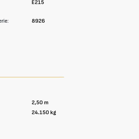
E215
rie:
8926
2,50 m
24.150 kg