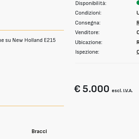
Disponibilità:
Condizioni:
Consegna:
Venditore:
ine su New Holland E215
Ubicazione:
R
Ispezione:
O
€ 5.000
escl. I.V.A.
Bracci